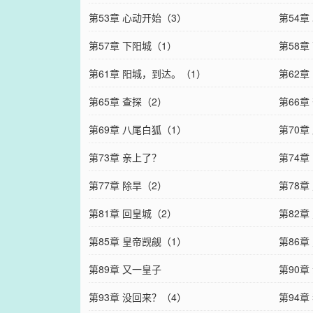
第53章 心动开始（3）
第54章
第57章 下阳城（1）
第58章
第61章 阳城，到达。（1）
第62章
第65章 查探（2）
第66章
第69章 八尾白狐（1）
第70章
第73章 亲上了？
第74章
第77章 除旱（2）
第78章
第81章 回皇城（2）
第82章
第85章 皇帝觊觎（1）
第86章
第89章 又一皇子
第90章
第93章 没回来？（4）
第94章