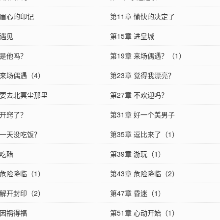
 眉心的印记
第11章 愉快的决定了
 遇见
第15章 进皇城
 是他吗？
第19章 来场偶遇？（1）
 来场偶遇（4）
第23章 觉得我漂亮？
 要去北冥尘那里
第27章 不欢迎吗？
 开窍了？
第31章 好一个美男子
 一天没吃饭？
第35章 逗比来了（1）
 吃醋
第39章 游玩（1）
 危险降临（1）
第43章 危险降临（2）
 解开封印（2）
第47章 昏迷（1）
 因祸得福
第51章 心动开始（1）