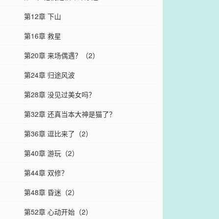
第12章 下山
第16章 救星
第20章 来场偶遇？（2）
第24章 归途风波
第28章 没见过美女吗？
第32章 还真当本大神是猫了？
第36章 逗比来了（2）
第40章 游玩（2）
第44章 双修？
第48章 昏迷（2）
第52章 心动开始（2）