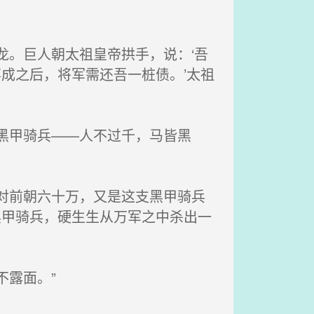
。巨人朝太祖皇帝拱手，说：‘吾
成之后，将军需还吾一桩债。’太祖
黑甲骑兵——人不过千，马皆黑
对前朝六十万，又是这支黑甲骑兵
黑甲骑兵，硬生生从万军之中杀出一
露面。”