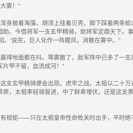
大雾！”
浑身披着海藻，胡须上挂着贝壳，脚下踩着两条蛟龙
相助。今借将军一支玄甲精骑，助将军定鼎天下。事
知。’说完，巨人化作一阵腥风，消散在雾中。”
震得地面都在抖。等雾散了，敌军阵中已多了一支
军片甲不留，血流成河！”
这支玄甲精骑便会出现。虎牢之战，太祖以二十万
草原，太祖率轻骑冒进，中了鲜卑埋伏，还是这支
有规矩——只在太祖皇帝性命攸关时出手，平时绝不