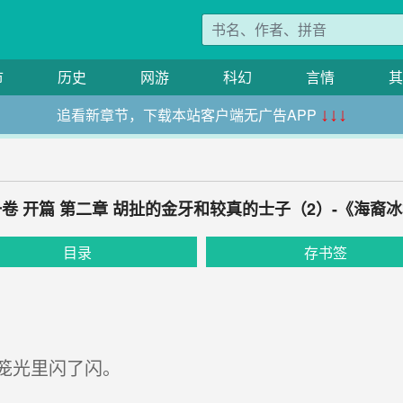
市
历史
网游
科幻
言情
其
追看新章节，下载本站客户端无广告APP
↓↓↓
卷 开篇 第二章 胡扯的金牙和较真的士子（2）-《海裔
目录
存书签
笼光里闪了闪。