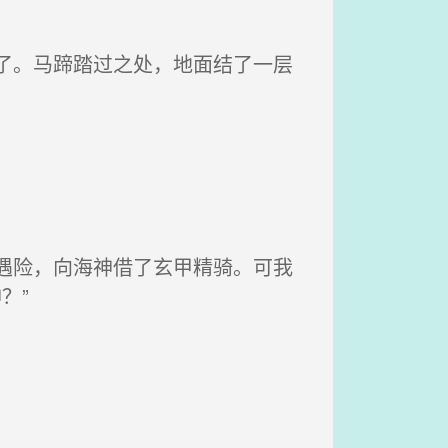
了。马蹄踏过之处，地面结了一层
遇险，向海神借了玄甲精骑。可我
？”