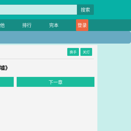
搜索
他
排行
完本
登录
换手
关灯
冰墟》
下一章