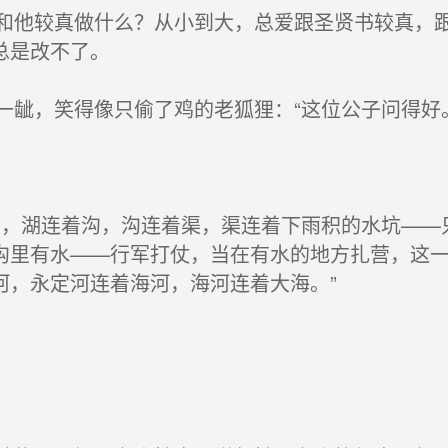
他较真做什么？从小到大，总爱跟圣贤书较真，跟
总是改不了。
龇，笑得像只偷了鸡的老狐狸：“这位公子问得好
，湖连着沟，沟连着渠，渠连着下雨积的水坑——
沟里有水——行军打仗，当在有水的地方扎营，这
河，永定河连着海河，海河连着大海。”