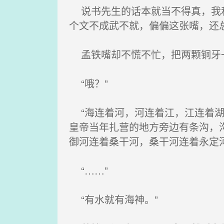
说书先生的话本就当不得真，我和
个文不成武不就，偏偏这张嘴，还
孟铁嘴却不慌不忙，把两颗铜牙一
“哦？”
“海连着河，河连着江，江连着湖
皇帝当年扎营的地方旁边有条沟，
御河连着桑干河，桑干河连着永定
“……”
“有水就有海神。”