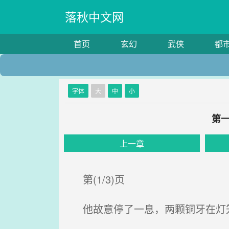
落秋中文网
首页
玄幻
武侠
都
字体
大
中
小
第一
上一章
第(1/3)页
他故意停了一息，两颗铜牙在灯