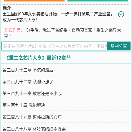
简介：
重生回到90年从倒卖猪油开始，一步一步打破电子产业壁垒，
成为一代芯片大亨！
您要是觉得《
重生之芯片大亨
》还不错的话请不要忘记向您QQ群和微
其它作品：
分手后，我进了省纪委
/
官场预言家
/
重生之商界大
博微信里的朋友推荐哦！
亨
/
复制分享
《重生之芯片大亨》最新12章节
第三百九十三章 不该的最后
第三百九十二章 认购证涨了
第三百九十一章 故意还是不小心
第三百九十章 我能解决
第三百八十九章 道格拉斯的心病
第三百八十八章 沐吟裳的绝杀方案