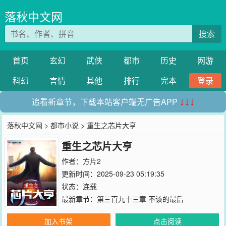
落秋中文网
搜索
首页
玄幻
武侠
都市
历史
网游
科幻
言情
其他
排行
完本
登录
追看新章节，下载本站客户端无广告APP
↓↓↓
落秋中文网
>
都市小说
> 重生之芯片大亨
重生之芯片大亨
作者：
方片2
更新时间：2025-09-23 05:19:35
状态：连载
最新章节：
第三百九十三章 不该的最后
加入书架
点击阅读