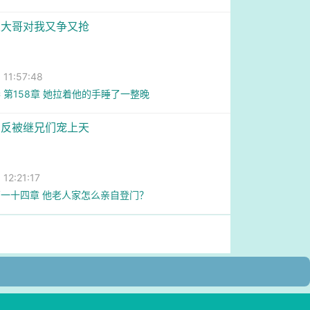
夫大哥对我又争又抢
1:57:48
 第158章 她拉着他的手睡了一整晚
，反被继兄们宠上天
2:21:17
一十四章 他老人家怎么亲自登门？