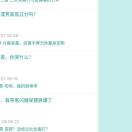
空渣男家底过分吗？
1:38:58
章 众叛亲离，这银手铐为你量身定制
知青，你哭什么？
1:39:18
7章 哎哟，我的财神爷
爱，我带崽闪婚保镖爽爆了
09:08:22
2章 容辞？没经过社会毒打？