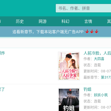
市
历史
网游
科幻
言情
其
↓↓↓
追看新章节，下载本站客户端无广告APP
爆炸
人前冷脸，人
作者：
大四喜
状态：连载
更新时间：08-07 0
最新章节：
第31
现了
钓姐
作者：
妖妖小筑
状态：连载
更新时间：08-07 2