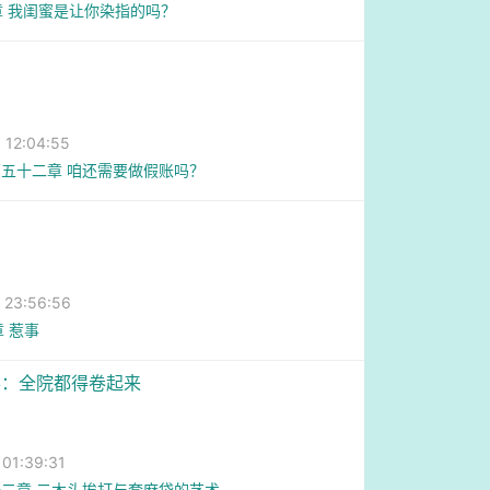
章 我闺蜜是让你染指的吗？
2:04:55
五十二章 咱还需要做假账吗？
23:56:56
章 惹事
零：全院都得卷起来
1:39:31
二章 二木头挨打与套麻袋的艺术